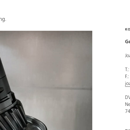
ng.
K
Ge
Jo
T.
F.
jo
DV
Ne
74