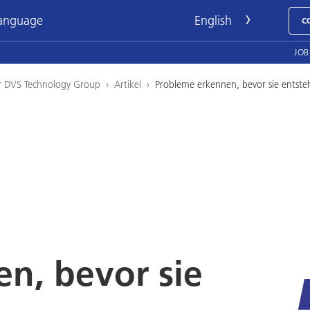
language
C
JOB
r DVS Technology Group
›
Artikel
›
Probleme erkennen, bevor sie entste
n, bevor sie