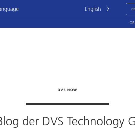
language
C
JOB
DVS NOW
Blog der
DVS Technology 