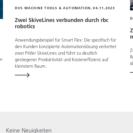
DVS MACHINE TOOLS & AUTOMATION, 04.11.2023
D
Zwei SkiveLines verbunden durch
rbc
robotics
Z
m
Anwendungsbeispiel für Smart Flex: Die spezifisch für
den Kunden konzipierte Automationslösung verkettet
Z
zwei Pittler SkiveLines und führt zu deutlich
R
en
gestiegener Produktivität und Kosteneffizienz auf
d
kleinstem Raum.
Keine Neuigkeiten