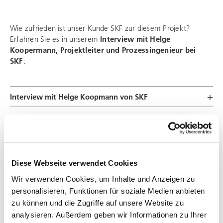
Wie zufrieden ist unser Kunde SKF zur diesem Projekt?
Erfahren Sie es in unserem
Interview mit Helge
Koopermann, Projektleiter und Prozessingenieur bei
SKF
:
Interview mit Helge Koopmann von SKF
Die komplette Case-Study zum Auftra
g von SKF (deutsch)
DOWNLOAD
PDF
Diese Webseite verwendet Cookies
Wir verwenden Cookies, um Inhalte und Anzeigen zu
Die komplette Case-Study zum Auftra
personalisieren, Funktionen für soziale Medien anbieten
g von SKF (english)
DOWNLOAD
zu können und die Zugriffe auf unsere Website zu
PDF
analysieren. Außerdem geben wir Informationen zu Ihrer