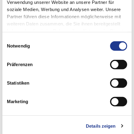
Die komplette Case-Study zum Auftra
Verwendung unserer Website an unsere Partner für
g von SKF (chinese)
DOWNLOAD
soziale Medien, Werbung und Analysen weiter. Unsere
PDF
Partner führen diese Informationen möglicherweise mit
weiteren Daten zusammen, die Sie ihnen bereitgestellt
haben oder die sie im Rahmen Ihrer Nutzung der Dienste
SEITE TEILEN
gesammelt haben.
Einwilligungsauswahl
Notwendig
Präferenzen
Statistiken
Marketing
Details zeigen