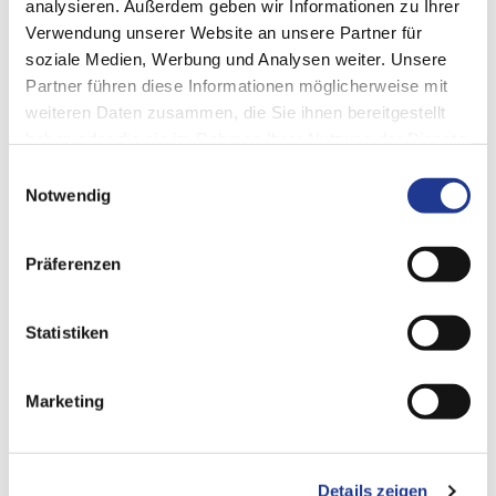
analysieren. Außerdem geben wir Informationen zu Ihrer
Verwendung unserer Website an unsere Partner für
soziale Medien, Werbung und Analysen weiter. Unsere
Partner führen diese Informationen möglicherweise mit
weiteren Daten zusammen, die Sie ihnen bereitgestellt
KONTAKT
haben oder die sie im Rahmen Ihrer Nutzung der Dienste
communication@dvs-technology.com
gesammelt haben.
Einwilligungsauswahl
Notwendig
DVS TECHNOLOGY AG /
DVS TECHNOLOGY GROUP
Johannes-Gutenberg-Straße 1
63128 Dietzenbach
Präferenzen
Germany
Statistiken
ZUR WEBSITE
https://www.dvs-technology.com/
Marketing
BEITRAG TEILEN
Details zeigen