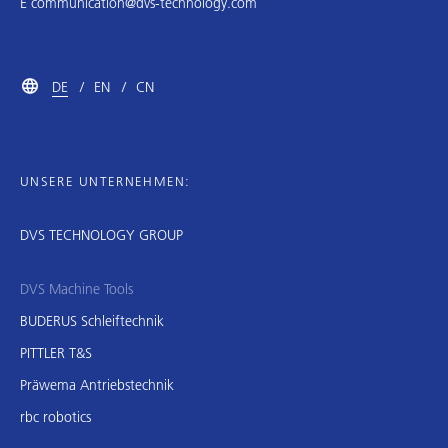
E
communication@dvs-technology.com
DE
EN
CN
UNSERE UNTERNEHMEN:
DVS TECHNOLOGY GROUP
DVS Machine Tools
BUDERUS Schleiftechnik
PITTLER T&S
Präwema Antriebstechnik
rbc robotics