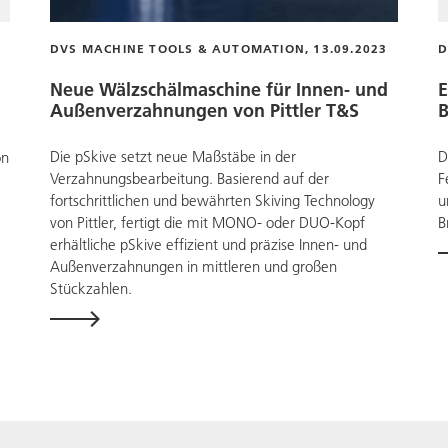
DVS MACHINE TOOLS & AUTOMATION, 13.09.2023
D
Neue Wälzschälmaschine für Innen- und
E
Außenverzahnungen von
Pittler T&S
B
Die pSkive setzt neue Maßstäbe in der
D
on
Verzahnungsbearbeitung. Basierend auf der
F
fortschrittlichen und bewährten Skiving Technology
u
von Pittler, fertigt die mit MONO- oder DUO-Kopf
B
erhältliche pSkive effizient und präzise Innen- und
Außenverzahnungen in mittleren und großen
Stückzahlen.