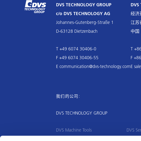
DVS TECHNOLOGY GROUP
DVS 
c/o DVS TECHNOLOGY AG
经济
Johannes-Gutenberg-Straße 1
江苏省
D-63128 Dietzenbach
中国
T +49 6074 30406-0
T +8
F +49 6074 30406-55
F +8
E
communication@dvs-technology.com
E
sal
我们的公司:
DVS TECHNOLOGY GROUP
DVS Machine Tools
DVS Ser
BUDERUS Schleiftechnik
DVS Too