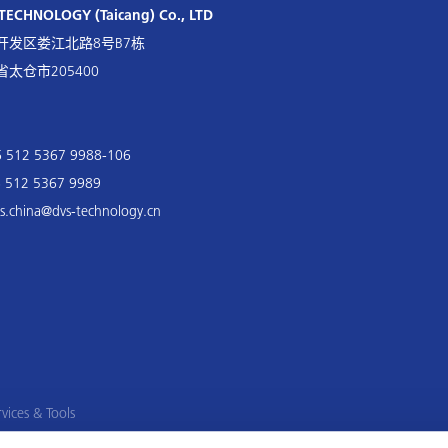
TECHNOLOGY (Taicang) Co., LTD
开发区娄江北路8号B7栋
太仓市205400
6 512 5367 9988-106
6 512 5367 9989
es.china@dvs-technology.cn
vices & Tools
ling