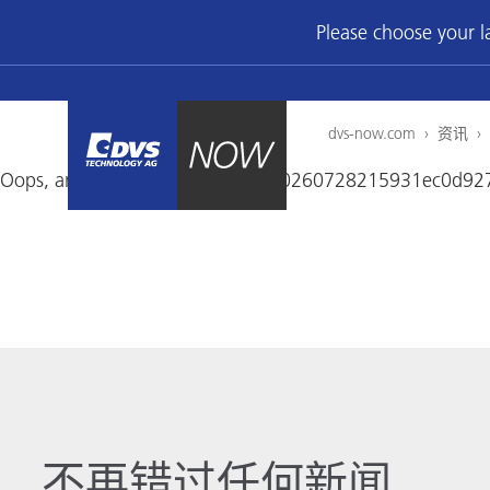
Please choose your 
dvs-now.com
›
资讯
›
Oops, an error occurred! Code: 20260728215931ec0d92
不再错过任何新闻