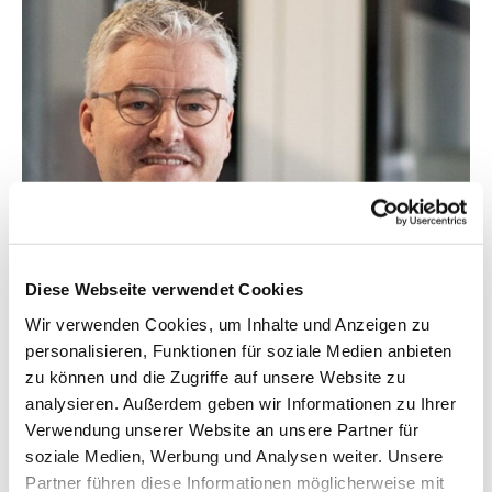
Diese Webseite verwendet Cookies
Wir verwenden Cookies, um Inhalte und Anzeigen zu
personalisieren, Funktionen für soziale Medien anbieten
ABOUT THE AUTHOR
zu können und die Zugriffe auf unsere Website zu
Dirk Hablick
analysieren. Außerdem geben wir Informationen zu Ihrer
Verwendung unserer Website an unsere Partner für
soziale Medien, Werbung und Analysen weiter. Unsere
Dipl. -Ing. (FH)
Partner führen diese Informationen möglicherweise mit
Divison Manager Sales & Project Development
LinkedIn