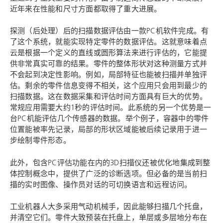
近年来在性能和尺寸方面都取得了重大进展。
探测（后处理）后的扫描数据评估由一款PC机软件完成。有
了这个系统，就能实现特定零件的数据评估。这就意味着点
云是根据一个定义的直线或圆形算法来进行评估的，它能提
供非常真实可靠的结果。零件的整体形状对这种测量方式并
不会起到决定性影响。例如，局部特征也能被扫描并单独评
估。剩余的零件信息变得不相关，这个应用只会用到最少的
扫描数据。这在数据采集和评估时间方面具有巨大的优势。
常规应用需要大约1秒的评估时间。此系统的另一个优势是一
台PC机能评估几个传感器的数据。举个例子，容器中的零件
位置能被率先记录，局部的形状区域能被后续记录用于进一
步绘制零件形态。
此外，包含PC评估功能在内的3D扫描仪还被优化地集成到整
体控制概念中，提供了广泛的诊断选项。但必备的是当前扫
描的实时图像、操作员对话的可切换语言和远程访问。
工业机器人大多采用气动机械手，因此能够扫描几个托盘，
并清空它们。零件大致预装在托盘上，单层或多层地分布在