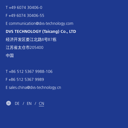
T +49 6074 30406-0
F +49 6074 30406-55
E
communication@dvs-technology.com
DVS TECHNOLOGY (Taicang) Co., LTD
经济开发区娄江北路8号B7栋
江苏省太仓市205400
中国
T +86 512 5367 9988-106
F +86 512 5367 9989
E
sales.china@dvs-technology.cn
DE
EN
CN