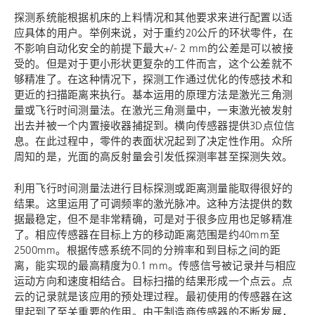
探测系统能根据机床的上料情况和其他要求来进行配置以适
应具体的用户。举例来说，对于重约20公斤的环状零件，在
不影响自动化安全的前提下最大+/- 2 mm的公差是可以被接
受的。但是对于更小形状更复杂的工件而言，这个公差就不
够精准了。在这种情况下，探测工作通过优化的传感技术和
更近的扫描距离来执行。基本运用的原理方法是激光三角测
量或飞行时间测量法。在激光三角测量中，一束激光被发射
出去并被一个内置接收器捕捉到。横向传感器提供3D点位信
息。在此过程中，零件的表面状况起到了决定性作用。众所
周知的是，光面的高反射量会引发低探测率甚至探测失效。
利用飞行时间测量法进行目标探测或距离测量能取得很好的
结果。这里运用了可调频率的激光脉冲。这种方法提供的数
据最稳定，但不是非常精确，可是对于很多应用也足够精准
了。相应传感器在目标上方的移动距离范围是约40mm至
2500mm。根据传感系统不同的分辨率和到目标之间的距
离，能实现的最高精度为0.1 mm。传感信号被记录并与相应
运动方向和速度相结合。目标扫描的结果形成一个点云。点
云的记录就是该应用的预处理过程。最初使用的传感器在这
里起到了至关重要的作用。由于制造商传感器的不断发展，