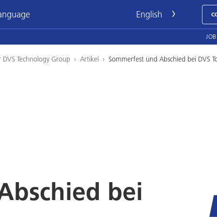
language
C
JOB
r DVS Technology Group
›
Artikel
›
Sommerfest und Abschied bei DVS T
Abschied bei