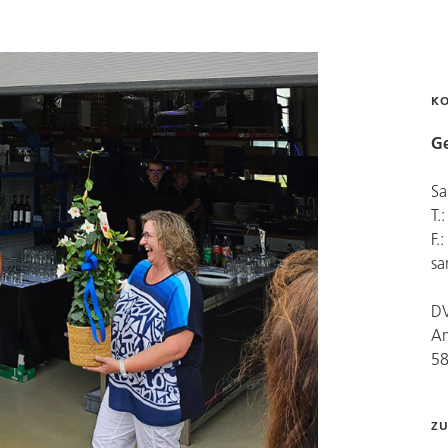
K
Ge
Sa
T.
F.
sa
D
Am
5
ZU