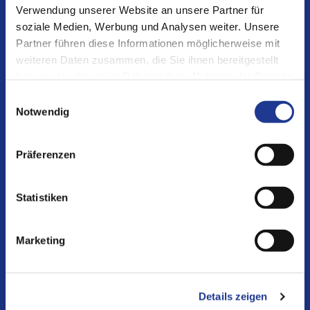
Verwendung unserer Website an unsere Partner für
DVS TECHNOLOGY GROUP
soziale Medien, Werbung und Analysen weiter. Unsere
c/o DVS TECHNOLOGY AG
Partner führen diese Informationen möglicherweise mit
Johannes-Gutenberg-Straße 1
weiteren Daten zusammen, die Sie ihnen bereitgestellt
haben oder die sie im Rahmen Ihrer Nutzung der Dienste
D-63128 Dietzenbach
gesammelt haben.
Einwilligungsauswahl
Notwendig
T +49 6074 30406-0
F +49 6074 30406-55
Präferenzen
E
communication@dvs-technology.com
DVS TECHNOLOGY (Taicang) Co., LTD
经济开发区娄江北路8号B7栋
Statistiken
江苏省太仓市205400
中国
Marketing
T +86 512 5367 9988-106
F +86 512 5367 9989
Details zeigen