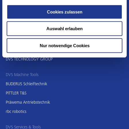
E
sales.china@dvs-technology.cn
Cookies zulassen
DE
EN
CN
Auswahl erlauben
我们的公司:
Nur notwendige Cookies
DVS TECHNOLOGY GROUP
DVS Machine Tools
BUDERUS Schleiftechnik
PITTLER T&S
Präwema Antriebstechnik
rbc robotics
DVS Services & Tools