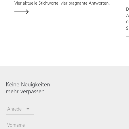
Vier aktuelle Stichworte, vier prägnante Antworten.
D
A
ü
S
Keine Neuigkeiten
mehr verpassen
Anrede
Vorname