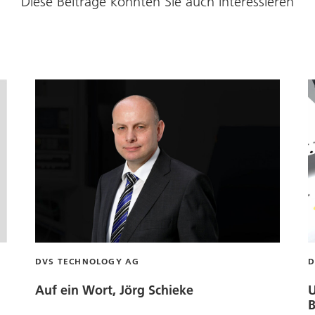
Diese Beiträge könnten Sie auch interessieren
DVS TECHNOLOGY AG
D
Auf ein Wort, Jörg Schieke
U
B