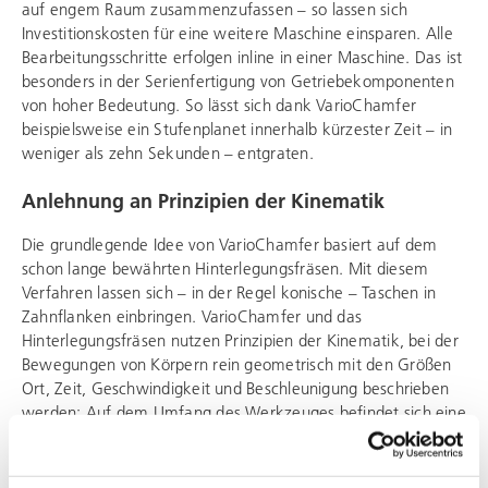
auf engem Raum zusammenzufassen – so lassen sich
Investitionskosten für eine weitere Maschine einsparen. Alle
Bearbeitungsschritte erfolgen inline in einer Maschine. Das ist
besonders in der Serienfertigung von Getriebekomponenten
von hoher Bedeutung. So lässt sich dank VarioChamfer
beispielsweise ein Stufenplanet innerhalb kürzester Zeit – in
weniger als zehn Sekunden – entgraten.
Anlehnung an Prinzipien der Kinematik
Die grundlegende Idee von VarioChamfer basiert auf dem
schon lange bewährten Hinterlegungsfräsen. Mit diesem
Verfahren lassen sich – in der Regel konische – Taschen in
Zahnflanken einbringen. VarioChamfer und das
Hinterlegungsfräsen nutzen Prinzipien der Kinematik, bei der
Bewegungen von Körpern rein geometrisch mit den Größen
Ort, Zeit, Geschwindigkeit und Beschleunigung beschrieben
werden: Auf dem Umfang des Werkzeuges befindet sich eine
Schneide, die nach und nach in jede Lücke des Werkstückes
taucht. Diese wird durch die in einem festgelegten Verhältnis
gekoppelten Rotationsachsen erzeugt. Auf eine Achse