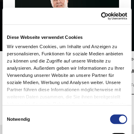
Diese Webseite verwendet Cookies
Wir verwenden Cookies, um Inhalte und Anzeigen zu
personalisieren, Funktionen für soziale Medien anbieten
DVS TECHNOLOGY AG
D
zu können und die Zugriffe auf unsere Website zu
analysieren. Außerdem geben wir Informationen zu Ihrer
Auf ein Wort, Josef Preis
A
Verwendung unserer Website an unsere Partner für
soziale Medien, Werbung und Analysen weiter. Unsere
Fünf aktuelle Stichworte, fünf prägnante Antworten.
F
Partner führen diese Informationen möglicherweise mit
weiteren Daten zusammen, die Sie ihnen bereitgestellt
haben oder die sie im Rahmen Ihrer Nutzung der Dienste
gesammelt haben.
Einwilligungsauswahl
Notwendig