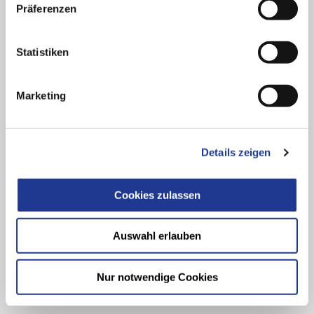
Präferenzen
Keine Neuigkeiten
mehr verpassen
Statistiken
Anrede
Marketing
Vorname
Details zeigen
Nachname
Firma
Cookies zulassen
E-Mail Adresse
Auswahl erlauben
Ich habe die
Datenschutzbestimmungen
gelesen und bin
Nur notwendige Cookies
damit einverstanden.