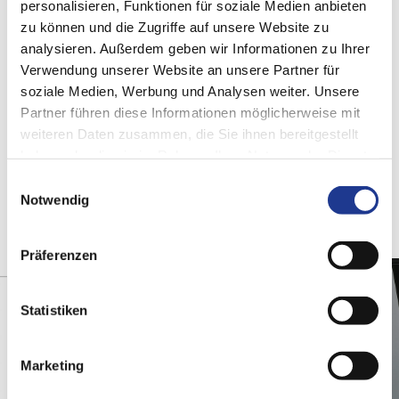
personalisieren, Funktionen für soziale Medien anbieten
SHARE ARTICLE
zu können und die Zugriffe auf unsere Website zu
analysieren. Außerdem geben wir Informationen zu Ihrer
Verwendung unserer Website an unsere Partner für
soziale Medien, Werbung und Analysen weiter. Unsere
Partner führen diese Informationen möglicherweise mit
weiteren Daten zusammen, die Sie ihnen bereitgestellt
您可能也对下面的文章感兴趣
haben oder die sie im Rahmen Ihrer Nutzung der Dienste
gesammelt haben.
Einwilligungsauswahl
Notwendig
Präferenzen
Statistiken
Marketing