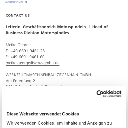
CONTACT US
Leiterin Geschäftsbereich Motorspindeln l Head of
Business Division Motorspindles
Meike George
T.: +49 6691 9461 23
F.: +49 6691 9461 60
meike.george@
wmz
-gmbh.de
WERKZEUGMASCHINENBAU ZIEGENHAIN GMBH
Am Entenfang 2
34613 Schwalmstadt-Ziegenhain
GO TO WEBSITE
Diese Webseite verwendet Cookies
http://
wmz
-spindle-technology.dvs-gruppe.com
Wir verwenden Cookies, um Inhalte und Anzeigen zu