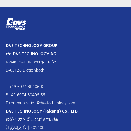
DVS TECHNOLOGY GROUP
c/o DVS TECHNOLOGY AG
Johannes-Gutenberg-Straße 1
D-63128 Dietzenbach
T +49 6074 30406-0
F +49 6074 30406-55
E
communication@dvs-technology.com
DVS TECHNOLOGY (Taicang) Co., LTD
经济开发区娄江北路8号B7栋
江苏省太仓市205400