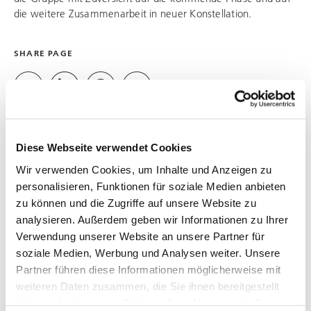
die weitere Zusammenarbeit in neuer Konstellation.
SHARE PAGE
Diese Webseite verwendet Cookies
Wir verwenden Cookies, um Inhalte und Anzeigen zu
personalisieren, Funktionen für soziale Medien anbieten
CONTACT US
zu können und die Zugriffe auf unsere Website zu
analysieren. Außerdem geben wir Informationen zu Ihrer
Bereichsleiter Vertrieb und Projektierung l Divison
Verwendung unserer Website an unsere Partner für
Manager Sales & Project Development
soziale Medien, Werbung und Analysen weiter. Unsere
Dirk Hablick
Partner führen diese Informationen möglicherweise mit
Dipl. -Ing. (FH)
weiteren Daten zusammen, die Sie ihnen bereitgestellt
T.: +49 6434 20791 60
haben oder die sie im Rahmen Ihrer Nutzung der Dienste