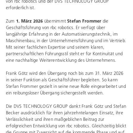
von
rbc robotics
und der
DVS TECHNOLOGY GROUP
erforderlich ist.
Zum
1. März 2026
übernimmt
Stefan Frommer
die
Geschäftsführung von
rbc robotics
. Er verfügt über
langjährige Erfahrung in der Automatisierungstechnik, im
Maschinenbau, in der Unternehmensführung und im Vertrieb.
Mit seiner fachlichen Expertise und seinem klaren,
partnerschaftlichen Führungsstil steht er für Kontinuität und
eine nachhaltige Weiterentwicklung des Unternehmens.
Frank Götz wird den Übergang noch bis zum 31. März 2026
in seiner Funktion als Geschäftsführer begleiten. So kann
Stefan Frommer gezielt in seine neue Rolle eingearbeitet und
ein reibungsloser Übergang sichergestellt werden.
Die
DVS TECHNOLOGY GROUP
dankt Frank Götz und Stefan
Becker ausdrücklich für ihren jahrzehntelangen Einsatz, ihre
Verlässlichkeit und ihren maßgeblichen Beitrag zur
erfolgreichen Entwicklung von
rbc robotics
. Gleichzeitig blickt
die Gruppe mit Zuversicht auf die kommende Phase und auf