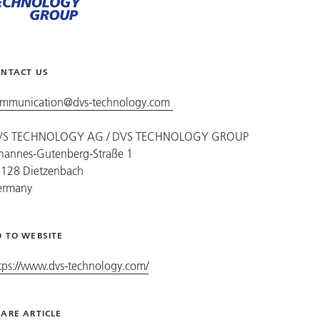
NTACT US
mmunication@dvs-technology.com
VS TECHNOLOGY AG /
DVS TECHNOLOGY GROUP
hannes-Gutenberg-Straße 1
128 Dietzenbach
ermany
 TO WEBSITE
tps://www.dvs-technology.com/
ARE ARTICLE