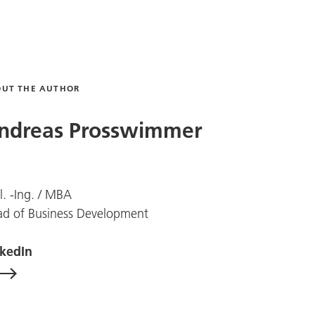
OUT THE AUTHOR
ndreas Prosswimmer
l. -Ing. / MBA
d of Business Development
nkedIn