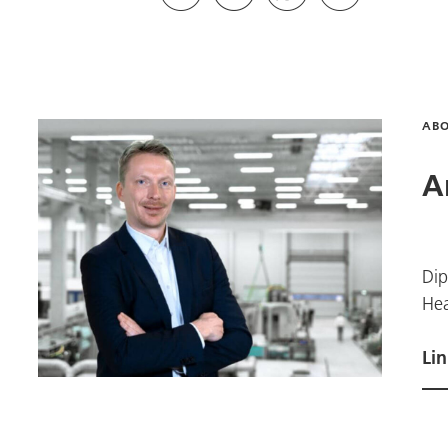
AB
A
Dip
Hea
Li