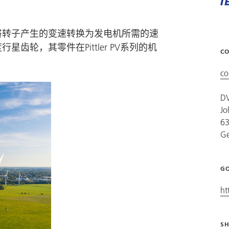
将转子产生的变速转换为发电机所需的速
轮，其零件在Pittler PV系列的机
CO
co
D
Jo
63
G
GO
ht
SH