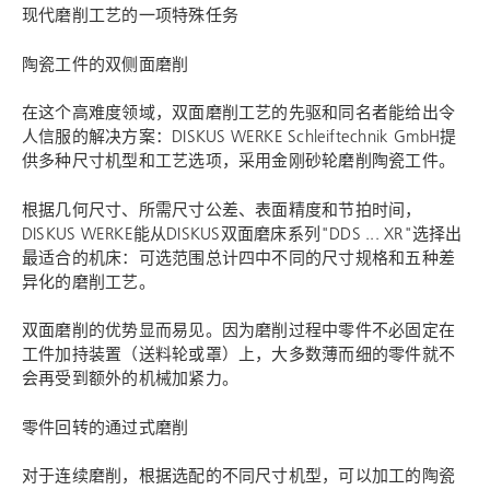
现代磨削工艺的一项特殊任务
陶瓷工件的双侧面磨削
在这个高难度领域，双面磨削工艺的先驱和同名者能给出令
人信服的解决方案：
DISKUS WERKE Schleiftechnik
GmbH提
供多种尺寸机型和工艺选项，采用金刚砂轮磨削陶瓷工件。
根据几何尺寸、所需尺寸公差、表面精度和节拍时间，
DISKUS WERKE能从DISKUS双面磨床系列"DDS ... XR"选择出
最适合的机床：可选范围总计四中不同的尺寸规格和五种差
异化的磨削工艺。
双面磨削的优势显而易见。因为磨削过程中零件不必固定在
工件加持装置（送料轮或罩）上，大多数薄而细的零件就不
会再受到额外的机械加紧力。
零件回转的通过式磨削
对于连续磨削，根据选配的不同尺寸机型，可以加工的陶瓷