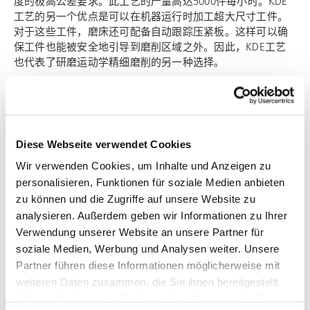
度的极高公差要求。此工艺的产量高达5000件每小时。KDE
工艺的另一个优点是可以在机器运行时加工超大尺寸工件。
对于这些工件，磨床还可配备自动跟踪压紧板。这样可以确
保工件也能被安全地引导到磨削区域之外。因此，KDE工艺
也代表了研磨运动学精细磨削的另一种选择。
如有需要，可以订制DVS自动化公司rbc Fördertechnik GmbH
Bad Camberg生产的客制化自动化解决方案用于DISKUS磨床
的上下料。
Diese Webseite verwendet Cookies
DISKUS产品线中有一款特殊形式的双面磨床，型号为DDS
Wir verwenden Cookies, um Inhalte und Anzeigen zu
750，为实现同步双侧平面磨削配备了一个大型工作台，可以
personalisieren, Funktionen für soziale Medien anbieten
加工最大加工直径425mm，最高80mm的大尺寸成型陶瓷零
件。磨削电主轴立式安装的磨床利用零件可控旋转的切入式
zu können und die Zugriffe auf unsere Website zu
磨削特殊的行星运动特性高效而精确地任何超大工件加工到
analysieren. Außerdem geben wir Informationen zu Ihrer
最终目标尺寸。
Verwendung unserer Website an unsere Partner für
soziale Medien, Werbung und Analysen weiter. Unsere
工业陶瓷材料在众多前沿性领域中已经变得不可或缺--
Partner führen diese Informationen möglicherweise mit
DISKUS WERKE和DVS集团提供的解决方案确保了超新型工件
weiteren Daten zusammen, die Sie ihnen bereitgestellt
的精准加工。
haben oder die sie im Rahmen Ihrer Nutzung der Dienste