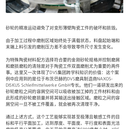
砂轮的精准运动避免了对变形薄壁陶瓷工件的破坏和损毁。
由于加工过程中磨削区域始终处于满载状态，料盘起始端和
末端上料引发的磨削压力差不会导致零件尺寸发生变化。
为特殊陶瓷材料配方选择符合要的金刚砂轮规格并控制磨屑
和磨损磨粒的清除是对于陶瓷工件双面磨削尤为重要的两件
事。这里又一次体现了DVS集团跨学科知识的价值：这个案
例中应用到的是位于布茨巴赫的DVS磨具制造商
NAXOS-
DISKUS Schleifmittelwerke
GmbH专长。他们一道研发出来的
砂轮磨粒之间的容屑空间可以吸收被加工掉的工件材料和由
此形成的砂轮磨损量并将其输送出接触区域。磨粒之间的容
屑空间一旦不被工件覆盖，就会被再次清理干净。
通过上述方式，这个工艺能够实现甚至极薄且敏感工件的目
标和平行平面加工，达到厚度、平面度、平行度和表面光洁