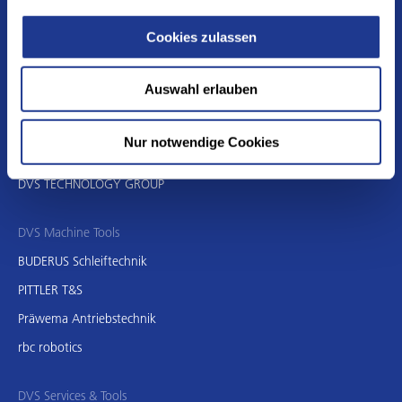
E
sales.china@dvs-technology.cn
Cookies zulassen
DE
EN
CN
Auswahl erlauben
我们的公司:
Nur notwendige Cookies
DVS TECHNOLOGY GROUP
DVS Machine Tools
BUDERUS Schleiftechnik
PITTLER T&S
Präwema Antriebstechnik
rbc robotics
DVS Services & Tools