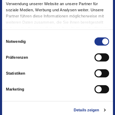
Verwendung unserer Website an unsere Partner für
DVS TECHNOLOGY GROUP
soziale Medien, Werbung und Analysen weiter. Unsere
c/o DVS TECHNOLOGY AG
Partner führen diese Informationen möglicherweise mit
Johannes-Gutenberg-Straße 1
weiteren Daten zusammen, die Sie ihnen bereitgestellt
haben oder die sie im Rahmen Ihrer Nutzung der Dienste
D-63128 Dietzenbach
gesammelt haben.
Einwilligungsauswahl
Notwendig
T +49 6074 30406-0
F +49 6074 30406-55
Präferenzen
E
communication@dvs-technology.com
DVS TECHNOLOGY (Taicang) Co., LTD
经济开发区娄江北路8号B7栋
Statistiken
江苏省太仓市205400
中国
Marketing
T +86 512 5367 9988-106
F +86 512 5367 9989
Details zeigen